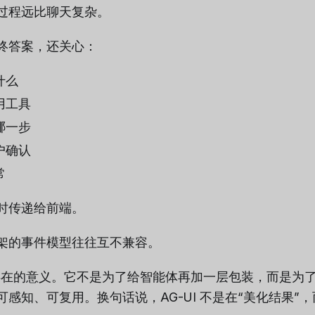
过程远比聊天复杂。
终答案，还关心：
什么
用工具
哪一步
户确认
常
时传递给前端。
架的事件模型往往互不兼容。
UI 存在的意义。它不是为了给智能体再加一层包装，而是为
感知、可复用。换句话说，AG-UI 不是在“美化结果”，