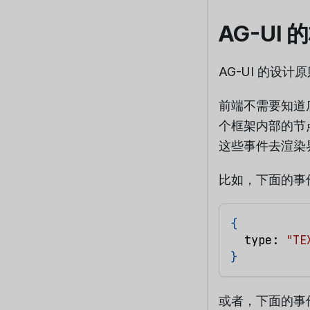
AG-UI
AG-UI 的设
前端不需要知道底层
个框架内部的节
这些事件去渲染
比如，下面的事
{
  type
:
"TE
}
或者，下面的事