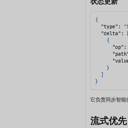
状态更新
{
"type"
:
"
"delta"
:
{
"op"
:
"path
"valu
}
]
}
它负责同步智能
流式优先